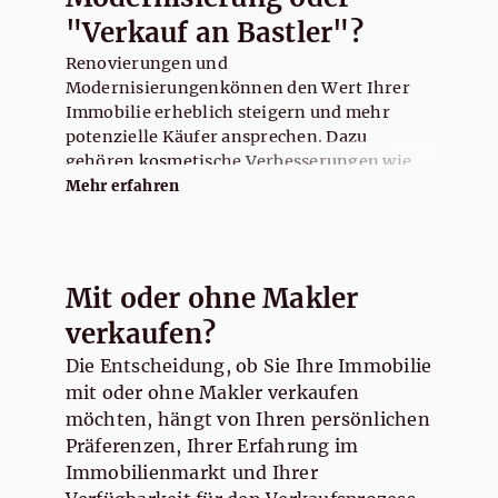
"Verkauf an Bastler"?
Renovierungen und
Modernisierungenkönnen den Wert Ihrer
Immobilie erheblich steigern und mehr
potenzielle Käufer ansprechen. Dazu
gehören kosmetische Verbesserungen wie
frische Farbe und neue Bodenbeläge,
Mehr erfahren
Modernisierung von Küche und
Badezimmer, energieeffiziente Upgrades,
Straßenansicht und Landschaftsgestaltung,
Reparaturen und Wartung, professionelle
Mit oder ohne Makler
Reinigung, Home Staging und Inspektionen.
verkaufen?
In allen Fällen ist es ratsam, mit einem
Immobilienexperten zu sprechen, um die
Die Entscheidung, ob Sie Ihre Immobilie
besten Optionen für Ihren spezifischen Fall
mit oder ohne Makler verkaufen
zu ermitteln und den Return on Investment
möchten, hängt von Ihren persönlichen
zu maximieren.
Präferenzen, Ihrer Erfahrung im
Immobilienmarkt und Ihrer