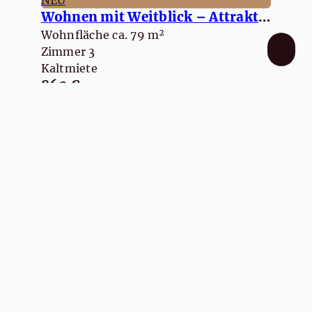
NEU
Wohnen mit Weitblick – Attraktive Wohnung mit Garten und Weinbergblick
Wohnfläche ca. 79 m²
Zimmer 3
Kaltmiete
860 €
Mehr erfahren
LOB-Immobilien Mathias Otto
Bosenheimer Straße 219
55543 Bad Kreuznach