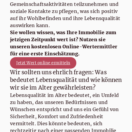
Gemeinschaftsaktivitäten teilzunehmen und
soziale Kontakte zu pflegen, was sich positiv
auf ihr Wohlbefinden und ihre Lebensqualität
auswirken kann.
Sie wollen wissen, was Ihre Immobilie zum
jetzigen Zeitpunkt wert ist? Nutzen sie
unseren kostenlosen Online-Wertermittler
für eine erste Einschätzung.
Jetzt Wert online ermitteln
Wir sollten uns ehrlich fragen: Was
bedeutet Lebensqualität und wie können
Wohnen im Alter –
wir sie im Alter gewährleisten?
Lebensqualität durch
Lebensqualität im Alter bedeutet, ein Umfeld
zu haben, das unseren Bedürfnissen und
die richtige Immobilie
Wünschen entspricht und uns ein Gefühl von
Sicherheit, Komfort und Zufriedenheit
vermittelt. Dies könnte bedeuten, sich
rechtzeitig nach einer passenden Immobilie