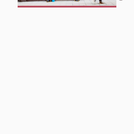
NEU
Attraktive Fläche im Oeder Weg -
Café oder ähnliches möglich
Wohnfläche ca. 80 m²
Zimmer 1
Kaltmiete
5.500 €
Mehr erfahren
56154 Boppard
Haus zu kaufen