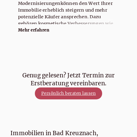
Modernisierungenkönnen den Wert Ihrer
Immobilie erheblich steigern und mehr
potenzielle Käufer ansprechen. Dazu
gehören kosmetische Verbesserungen wie
frische Farbe und neue Bodenbeläge,
Mehr erfahren
Modernisierung von Küche und
Badezimmer, energieeffiziente Upgrades,
Straßenansicht und Landschaftsgestaltung,
Reparaturen und Wartung, professionelle
Reinigung, Home Staging und Inspektionen.
In allen Fällen ist es ratsam, mit einem
Genug gelesen? Jetzt Termin zur
Immobilienexperten zu sprechen, um die
Erstberatung vereinbaren.
besten Optionen für Ihren spezifischen Fall
zu ermitteln und den Return on Investment
Persönlich beraten lassen
zu maximieren.
Immobilien in Bad Kreuznach,