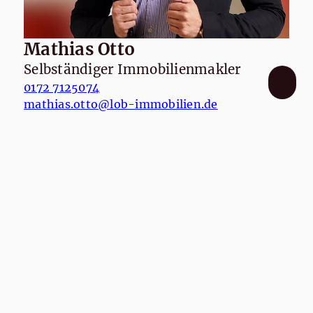
Mathias Otto
Selbständiger Immobilienmakler
0172 7125074
0
mathias.otto@lob-immobilien.de
k
Gern stehen wir zur Beantwortung
Ihrer Fragen und für weitere
Informationen zur Verfügung.