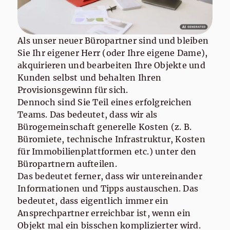
erweitern und suchen
Immobilienmakler mit Erfahrung,
die sich eine neue Form der
Als unser neuer Büropartner sind und bleiben
Selbständigkeit wünschen.
Sie Ihr eigener Herr (oder Ihre eigene Dame),
akquirieren und bearbeiten Ihre Objekte und
Kunden selbst und behalten Ihren
Provisionsgewinn für sich.
Dennoch sind Sie Teil eines erfolgreichen
Teams. Das bedeutet, dass wir als
Bürogemeinschaft generelle Kosten (z. B.
Büromiete, technische Infrastruktur, Kosten
für Immobilienplattformen etc.) unter den
Büropartnern aufteilen.
Das bedeutet ferner, dass wir untereinander
Informationen und Tipps austauschen. Das
bedeutet, dass eigentlich immer ein
Ansprechpartner erreichbar ist, wenn ein
Objekt mal ein bisschen komplizierter wird.