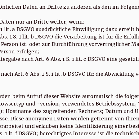
sönlichen Daten an Dritte zu anderen als den im Folg
Daten nur an Dritte weiter, wenn:
S. 1 lit. a DSGVO ausdrückliche Einwilligung dazu erteilt 
bs. 1 S. 1 lit. b DSGVO die Verarbeitung ist für die Erfü
e Person ist, oder zur Durchführung vorvertraglicher M
Person erfolgen;
eitergabe nach Art. 6 Abs. 1 S. 1 lit. c DSGVO eine geset
 nach Art. 6 Abs. 1 S. 1 lit. b DSGVO für die Abwicklung
en beim Aufruf dieser Website automatisch die folgen
rowsertyp und -version; verwendetes Betriebssystem; W
); Hostname des zugreifenden Rechners; Datum und Uh
esse. Diese anonymen Daten werden getrennt von Ihren
arbeitet und erlauben keine Identifizierung einer be
. 1 lt. f DSGVO; berechtigtes Interesse ist die technisc