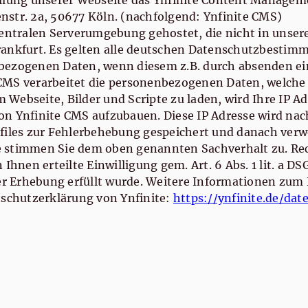
ellung unserer Webseite das Ynfinite Content Managem
str. 2a, 50677 Köln. (nachfolgend: Ynfinite CMS)
zentralen Serverumgebung gehostet, die nicht in unsere
rankfurt. Es gelten alle deutschen Datenschutzbestim
bezogenen Daten, wenn diesem z.B. durch absenden ei
CMS verarbeitet die personenbezogenen Daten, welche 
Webseite, Bilder und Scripte zu laden, wird Ihre IP Ad
on Ynfinite CMS aufzubauen. Diese IP Adresse wird nac
files zur Fehlerbehebung gespeichert und danach verw
 stimmen Sie dem oben genannten Sachverhalt zu. Rec
 Ihnen erteilte Einwilligung gem. Art. 6 Abs. 1 lit. a 
rer Erhebung erfüllt wurde. Weitere Informationen zu
nschutzerklärung von Ynfinite:
https://ynfinite.de/dat