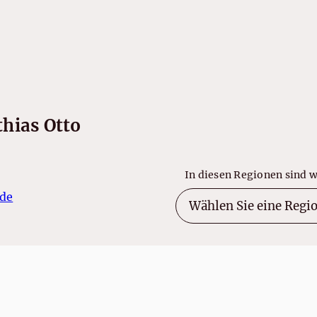
hias Otto
In diesen Regionen sind w
de
ssum
Datenschutz
Cookie-Einstellungen
LOB-Immobilien Mathi
Made with
Ynfinite