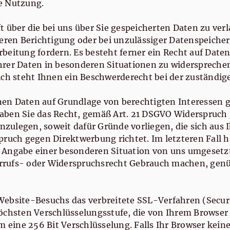
e Nutzung.
t über die bei uns über Sie gespeicherten Daten zu ve
deren Berichtigung oder bei unzulässiger Datenspeiche
beitung fordern. Es besteht ferner ein Recht auf Date
hrer Daten in besonderen Situationen zu widerspreche
ich steht Ihnen ein Beschwerderecht bei der zuständig
 Daten auf Grundlage von berechtigten Interessen gemäß
aben Sie das Recht, gemäß Art. 21 DSGVO Widerspruch 
ulegen, soweit dafür Gründe vorliegen, die sich aus 
pruch gegen Direktwerbung richtet. Im letzteren Fall h
 Angabe einer besonderen Situation von uns umgesetzt
rrufs- oder Widerspruchsrecht Gebrauch machen, genü
Website-Besuchs das verbreitete SSL-Verfahren (Secure
öchsten Verschlüsselungsstufe, die von Ihrem Browser u
um eine 256 Bit Verschlüsselung. Falls Ihr Browser kei