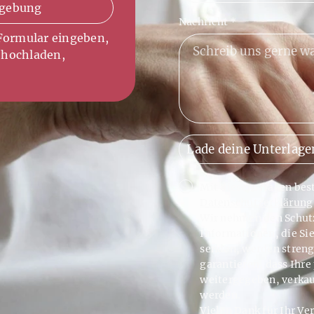
mgebung
Nachricht
*
 Formular eingeben,
 hochladen,
Lade deine Unterlage
Mit diesem Haken bestä
Datenschutzerklärung
Wir nehmen den Schutz 
Informationen, die Si
senden, werden streng
garantieren, dass Ihre
weitergegeben, verkau
werden.
Vielen Dank für Ihr Ve