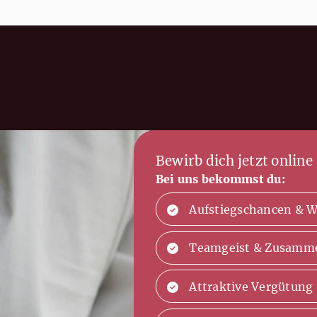
Bewirb dich jetzt online
Bei uns bekommst du:
Aufstiegschancen & 
Teamgeist & Zusamm
Attraktive Vergütung 