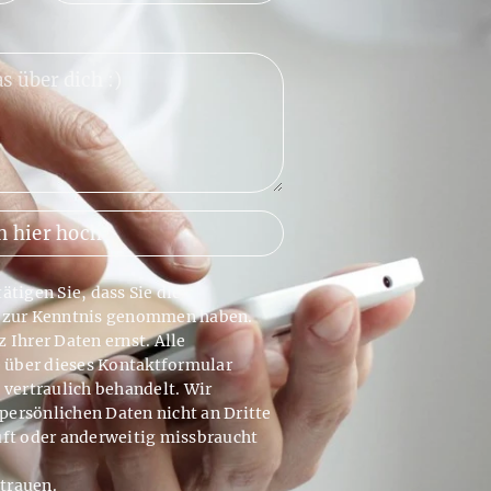
n hier hoch
*
tigen Sie, dass Sie die
zur Kenntnis genommen haben.
Ihrer Daten ernst. Alle
e über dieses Kontaktformular
 vertraulich behandelt. Wir
 persönlichen Daten nicht an Dritte
ft oder anderweitig missbraucht
rtrauen.