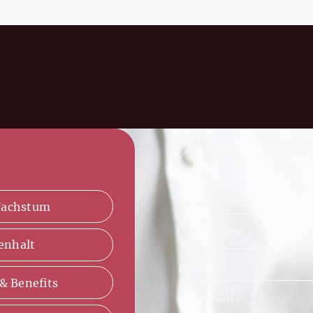
Anrede
Vorname
*
Wachstum
enhalt
E-Mail
*
& Benefits