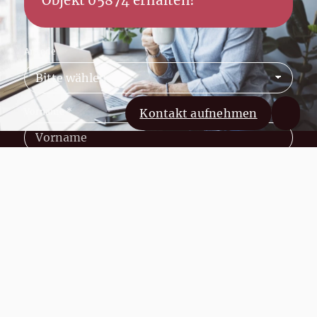
Objekt 05874 erhalten!
Anrede
Vorname
*
Kontakt aufnehmen
Nachname
*
E-Mail
*
Telefon